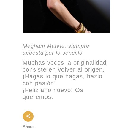
Megham Markle, siempre
apuesta por lo sencillo.
Muchas veces la originalidad
consiste en volver al origen.
¡Hagas lo que hagas, hazlo
con pasión!
¡Feliz año nuevo! Os
queremos.
Share