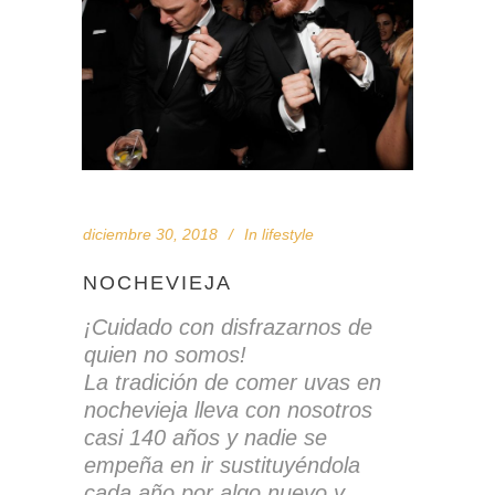
diciembre 30, 2018
In
lifestyle
NOCHEVIEJA
¡Cuidado con disfrazarnos de
quien no somos!
La tradición de comer uvas en
nochevieja lleva con nosotros
casi 140 años y nadie se
empeña en ir sustituyéndola
cada año por algo nuevo y