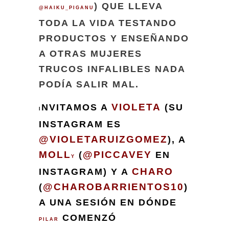
) QUE LLEVA
@HAIKU_PIGANU
TODA LA VIDA TESTANDO
PRODUCTOS Y ENSEÑANDO
A OTRAS MUJERES
TRUCOS INFALIBLES NADA
PODÍA SALIR MAL.
VIOLETA
NVITAMOS A
(SU
I
INSTAGRAM ES
@VIOLETARUIZGOMEZ
), A
MOLL
@PICCAVEY
(
EN
Y
CHARO
INSTAGRAM) Y A
@CHAROBARRIENTOS10
(
)
A UNA SESIÓN EN DÓNDE
COMENZÓ
PILAR