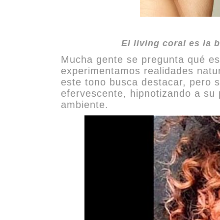
El living coral es la
Mucha gente se pregunta qué es 
experimentamos realidades natural
este tono busca destacar, pero s
efervescente, hipnotizando a su 
ambiente.