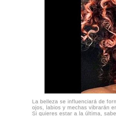
La belleza se influenciará de for
ojos, labios y mechas vibrarán 
Si quieres estar a la última, sa