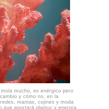
al mola mucho, es enérgico pero
e cambio y cómo no, en la
 paredes, mantas, cojines y moda
go que aportará glamur y energía