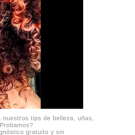
a nuestros tips de belleza, uñas,
 ¿Probamos?
nóstico gratuito y sin