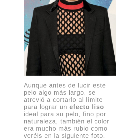
Aunque antes de lucir este
pelo algo más largo, se
atrevió a cortarlo al límite
para lograr un
efecto liso
ideal para su pelo, fino por
naturaleza, también el color
era mucho más rubio como
veréis en la siguiente foto.