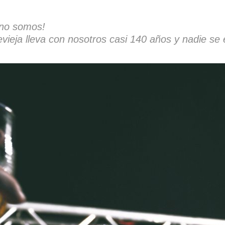
 no somos!
vieja lleva con nosotros casi 140 años y nadie se