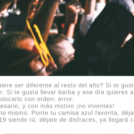
iere ser diferente al resto del año? Si te gus
. Si te gusta llevar barba y ese día quieres af
locarlo con orden: error.
ecesario, y con más motivo ¡no inventes!
o mismo. Ponte tu camisa azul favorita, déja
9 siendo tú, déjate de disfraces, ya llegará c