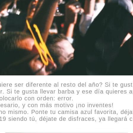
iere ser diferente al resto del año? Si te gus
. Si te gusta llevar barba y ese día quieres af
locarlo con orden: error.
ecesario, y con más motivo ¡no inventes!
o mismo. Ponte tu camisa azul favorita, déja
9 siendo tú, déjate de disfraces, ya llegará c