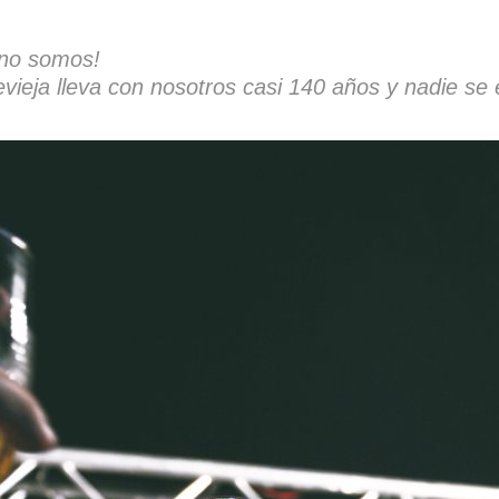
 no somos!
vieja lleva con nosotros casi 140 años y nadie se