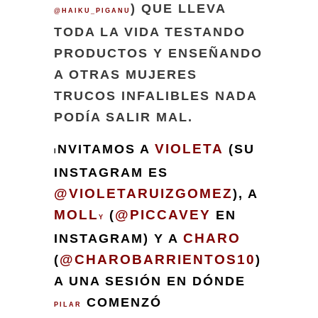
) QUE LLEVA
@HAIKU_PIGANU
TODA LA VIDA TESTANDO
PRODUCTOS Y ENSEÑANDO
A OTRAS MUJERES
TRUCOS INFALIBLES NADA
PODÍA SALIR MAL.
VIOLETA
NVITAMOS A
(SU
I
INSTAGRAM ES
@VIOLETARUIZGOMEZ
), A
MOLL
@PICCAVEY
(
EN
Y
CHARO
INSTAGRAM) Y A
@CHAROBARRIENTOS10
(
)
A UNA SESIÓN EN DÓNDE
COMENZÓ
PILAR