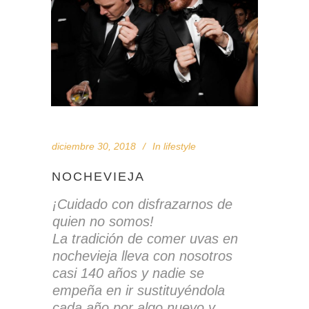
diciembre 30, 2018
In
lifestyle
NOCHEVIEJA
¡Cuidado con disfrazarnos de
quien no somos!
La tradición de comer uvas en
nochevieja lleva con nosotros
casi 140 años y nadie se
empeña en ir sustituyéndola
cada año por algo nuevo y