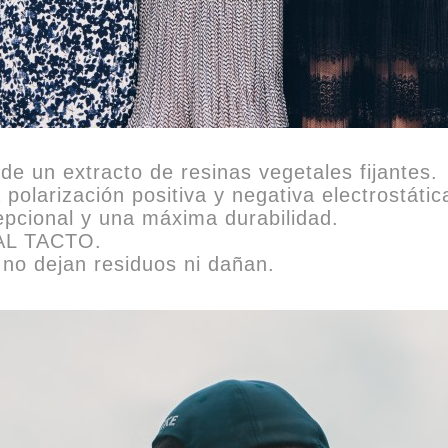
e un extracto de resinas vegetales fijantes.
olarización positiva y negativa electrostátic
epcional y una máxima durabilidad.
AL TACTO.
 no dejan residuos ni dañan.