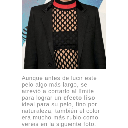
Aunque antes de lucir este
pelo algo más largo, se
atrevió a cortarlo al límite
para lograr un
efecto liso
ideal para su pelo, fino por
naturaleza, también el color
era mucho más rubio como
veréis en la siguiente foto.