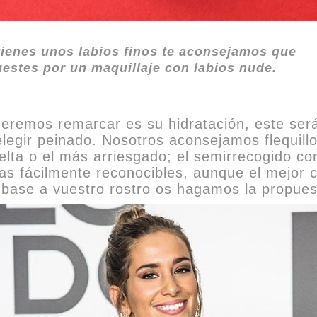
tienes unos labios finos te aconsejamos que
estes por un maquillaje con labios nude.
ueremos remarcar es su hidratación, este ser
elegir peinado. Nosotros aconsejamos flequil
elta o el más arriesgado; el semirrecogido con
s fácilmente reconocibles, aunque el mejor c
n base a vuestro rostro os hagamos la propue