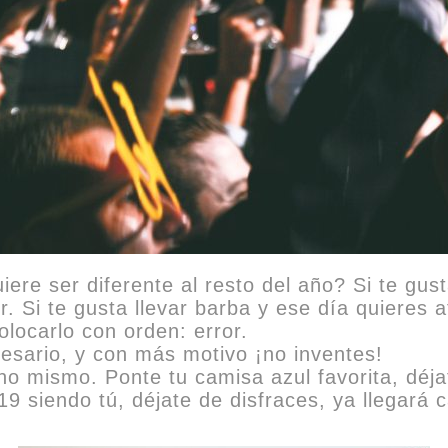
iere ser diferente al resto del año? Si te gus
. Si te gusta llevar barba y ese día quieres af
locarlo con orden: error.
ecesario, y con más motivo ¡no inventes!
o mismo. Ponte tu camisa azul favorita, déja
9 siendo tú, déjate de disfraces, ya llegará c