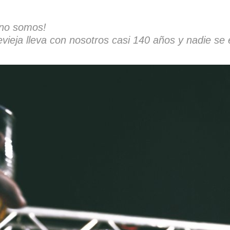
 no somos!
vieja lleva con nosotros casi 140 años y nadie se