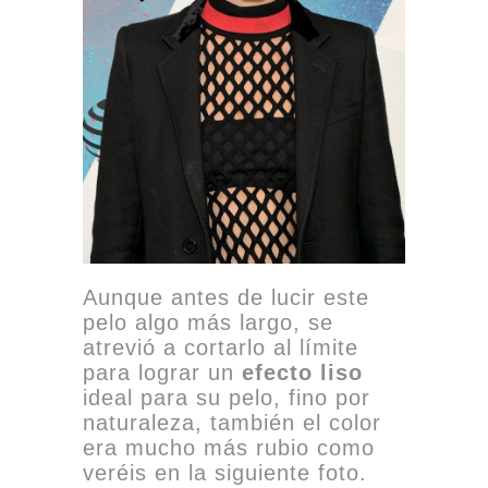
Aunque antes de lucir este
pelo algo más largo, se
atrevió a cortarlo al límite
para lograr un
efecto liso
ideal para su pelo, fino por
naturaleza, también el color
era mucho más rubio como
veréis en la siguiente foto.