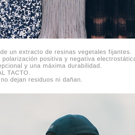
e un extracto de resinas vegetales fijantes.
olarización positiva y negativa electrostátic
epcional y una máxima durabilidad.
AL TACTO.
 no dejan residuos ni dañan.