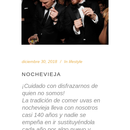
diciembre 30, 2018
In
lifestyle
NOCHEVIEJA
¡Cuidado con disfrazarnos de
quien no somos!
La tradición de comer uvas en
nochevieja lleva con nosotros
casi 140 años y nadie se
empeña en ir sustituyéndola
cada año por algo nuevo y