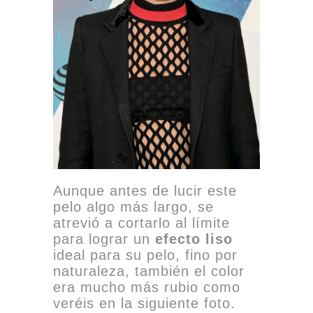
Aunque antes de lucir este
pelo algo más largo, se
atrevió a cortarlo al límite
para lograr un
efecto liso
ideal para su pelo, fino por
naturaleza, también el color
era mucho más rubio como
veréis en la siguiente foto.