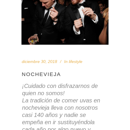
diciembre 30, 2018
In
lifestyle
NOCHEVIEJA
¡Cuidado con disfrazarnos de
quien no somos!
La tradición de comer uvas en
nochevieja lleva con nosotros
casi 140 años y nadie se
empeña en ir sustituyéndola
cada año por algo nuevo y