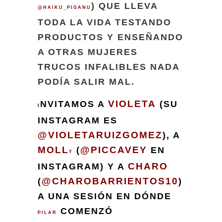
) QUE LLEVA
@HAIKU_PIGANU
TODA LA VIDA TESTANDO
PRODUCTOS Y ENSEÑANDO
A OTRAS MUJERES
TRUCOS INFALIBLES NADA
PODÍA SALIR MAL.
VIOLETA
NVITAMOS A
(SU
I
INSTAGRAM ES
@VIOLETARUIZGOMEZ
), A
MOLL
@PICCAVEY
(
EN
Y
CHARO
INSTAGRAM) Y A
@CHAROBARRIENTOS10
(
)
A UNA SESIÓN EN DÓNDE
COMENZÓ
PILAR