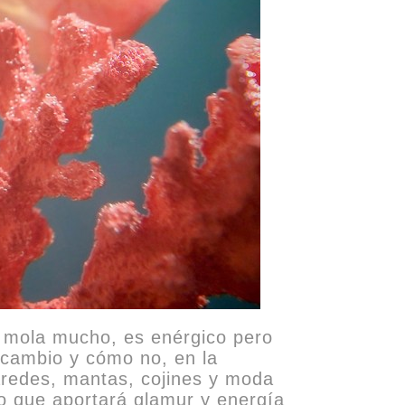
al mola mucho, es enérgico pero
e cambio y cómo no, en la
 paredes, mantas, cojines y moda
go que aportará glamur y energía