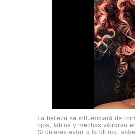
La belleza se influenciará de for
ojos, labios y mechas vibrarán 
Si quieres estar a la última, sa