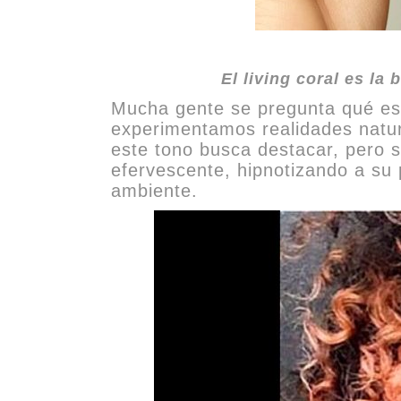
El living coral es la
Mucha gente se pregunta qué es 
experimentamos realidades natural
este tono busca destacar, pero s
efervescente, hipnotizando a su 
ambiente.