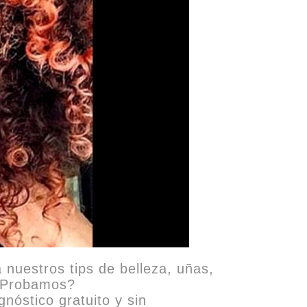
a nuestros tips de belleza, uñas,
 ¿Probamos?
nóstico gratuito y sin