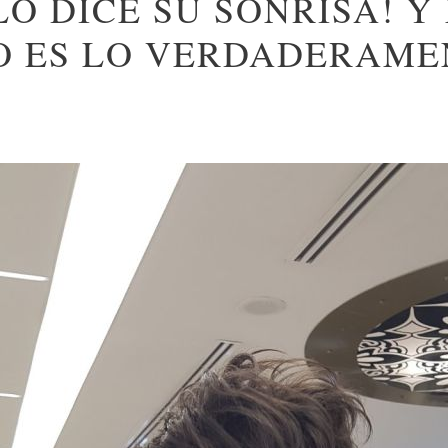
LO DICE SU SONRISA! Y
O ES LO VERDADERAME