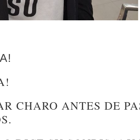
A!
A!
AR CHARO ANTES DE PA
S.