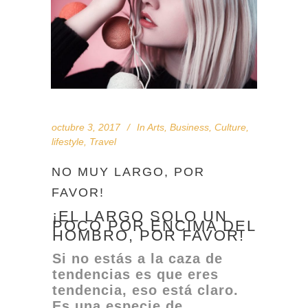
octubre 3, 2017
In
Arts
,
Business
,
Culture
,
lifestyle
,
Travel
NO MUY LARGO, POR
FAVOR!
¡EL LARGO SOLO UN
POCO POR ENCIMA DEL
HOMBRO, POR FAVOR!
Si no estás a la caza de
tendencias es que eres
tendencia, eso está claro.
Es una especie de