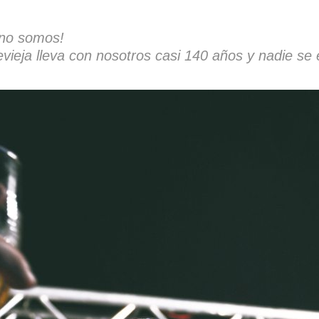
 no somos!
vieja lleva con nosotros casi 140 años y nadie se