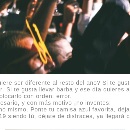
iere ser diferente al resto del año? Si te gus
. Si te gusta llevar barba y ese día quieres af
locarlo con orden: error.
ecesario, y con más motivo ¡no inventes!
o mismo. Ponte tu camisa azul favorita, déja
9 siendo tú, déjate de disfraces, ya llegará c