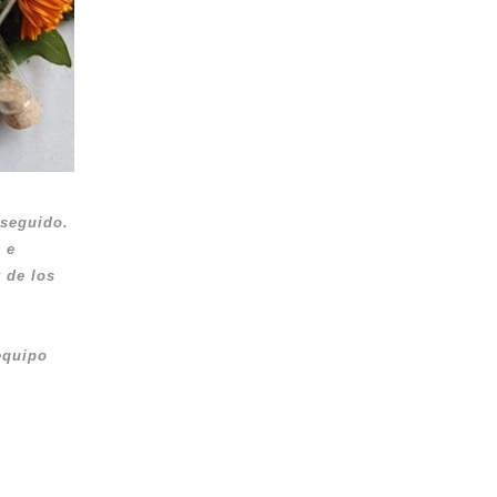
nseguido.
 e
 de los
equipo