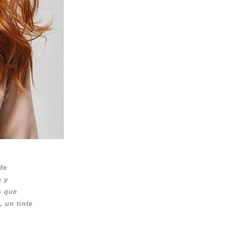
de
n y
s que
 un tinte