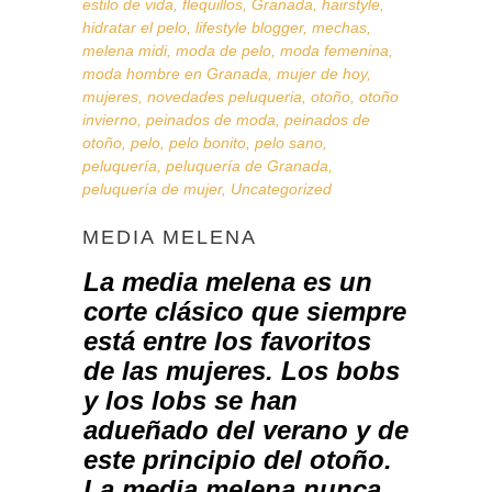
estilo de vida
,
flequillos
,
Granada
,
hairstyle
,
hidratar el pelo
,
lifestyle blogger
,
mechas
,
melena midi
,
moda de pelo
,
moda femenina
,
moda hombre en Granada
,
mujer de hoy
,
mujeres
,
novedades peluqueria
,
otoño
,
otoño
invierno
,
peinados de moda
,
peinados de
otoño
,
pelo
,
pelo bonito
,
pelo sano
,
peluquería
,
peluquería de Granada
,
peluquería de mujer
,
Uncategorized
MEDIA MELENA
La media melena es un
corte clásico que siempre
está entre los favoritos
de las mujeres. Los
bobs
y los
lobs
se han
adueñado del verano y de
este principio del otoño.
La media melena nunca