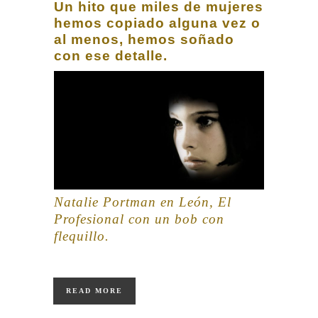
Un hito que miles de mujeres
hemos copiado alguna vez o
al menos, hemos soñado
con ese detalle.
Natalie Portman en León, El
Profesional con un bob con
flequillo.
READ MORE