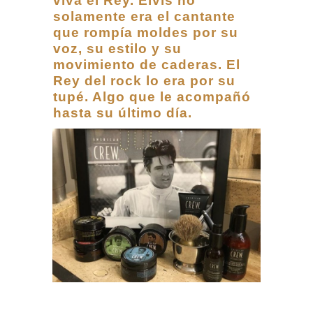
viva el Rey. Elvis no
solamente era el cantante
que rompía moldes por su
voz, su estilo y su
movimiento de caderas. El
Rey del rock lo era por su
tupé. Algo que le acompañó
hasta su último día.