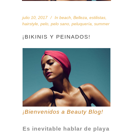
julio 10, 2017
In
beach
,
Belleza
,
estilistas
,
hairstyle
,
pelo
,
pelo sano
,
peluquería
,
summer
¡BIKINIS Y PEINADOS!
¡Bienvenidos a Beauty Blog!
Es inevitable hablar de playa