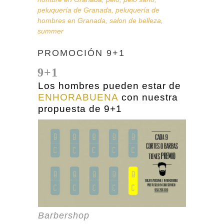
peluquería de Granada
,
peluquería de
hombres en Granada
,
salon de belleza
,
summer
PROMOCIÓN 9+1
9+1
Los hombres pueden estar de
ENHORABUENA
con nuestra
propuesta de 9+1
Barbershop