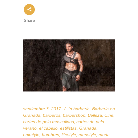
Share
septiembre 3, 2017
In
barberia
,
Barberia en
Granada
,
barberos
,
barbershop
,
Belleza
,
Cine
,
cortes de pelo masculinos
,
cortes de pelo
verano
,
el cabello
,
estilistas
,
Granada
,
hairstyle
,
hombres
,
lifestyle
,
menstyle
,
moda