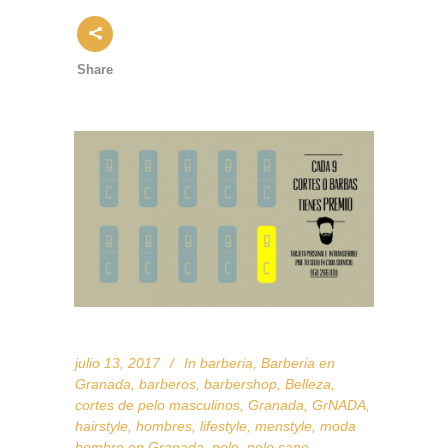
Share
julio 13, 2017
In
barberia
,
Barberia en
Granada
,
barberos
,
barbershop
,
Belleza
,
cortes de pelo masculinos
,
Granada
,
GrNADA
,
hairstyle
,
hombres
,
lifestyle
,
menstyle
,
moda
hombre en Granada
,
pelo
,
pelo sano
,