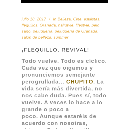
julio 18, 2017
In
Belleza
,
Cine
,
estilistas
,
flequillos
,
Granada
,
hairstyle
,
lifestyle
,
pelo
sano
,
peluquería
,
peluquería de Granada
,
salon de belleza
,
summer
¡FLEQUILLO, REVIVAL!
Todo vuelve. Todo es cíclico.
Cada vez que oigamos y
pronunciemos semejante
perogrullada…
CHUPITO
. La
vida sería más divertida, no
nos cabe duda. Pues sí, todo
vuelve. A veces lo hace a lo
grande o poco a
poco.
Aunque estaréis de
acuerdo con nosotras,