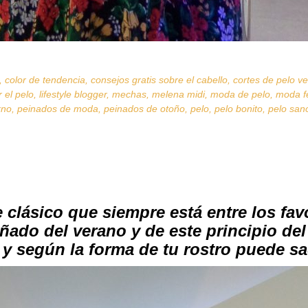
,
color de tendencia
,
consejos gratis sobre el cabello
,
cortes de pelo v
r el pelo
,
lifestyle blogger
,
mechas
,
melena midi
,
moda de pelo
,
moda f
rno
,
peinados de moda
,
peinados de otoño
,
pelo
,
pelo bonito
,
pelo san
clásico que siempre está entre los fav
ñado del verano y de este principio de
 según la forma de tu rostro puede sac