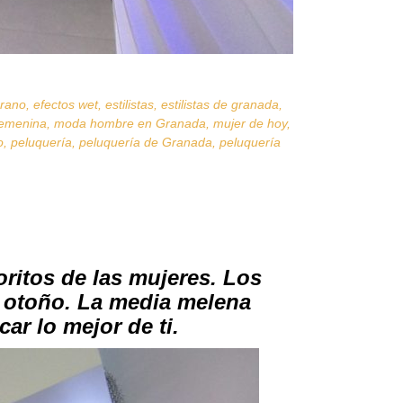
erano
,
efectos wet
,
estilistas
,
estilistas de granada
,
emenina
,
moda hombre en Granada
,
mujer de hoy
,
o
,
peluquería
,
peluquería de Granada
,
peluquería
oritos de las mujeres. Los
l otoño. La media melena
ar lo mejor de ti.