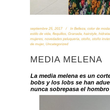
septiembre 25, 2017
In
Belleza
,
color de moda
estilo de vida
,
flequillos
,
Granada
,
hairstyle
,
hidrata
mujeres
,
novedades peluqueria
,
otoño
,
otoño invie
de mujer
,
Uncategorized
MEDIA MELENA
La media melena es un corte 
bobs
y los
lobs
se han adue
nunca sobrepasa el hombro y