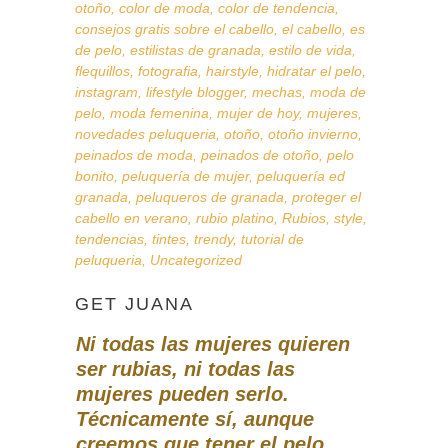
otoño
,
color de moda
,
color de tendencia
,
consejos gratis sobre el cabello
,
el cabello
,
es
de pelo
,
estilistas de granada
,
estilo de vida
,
flequillos
,
fotografia
,
hairstyle
,
hidratar el pelo
,
instagram
,
lifestyle blogger
,
mechas
,
moda de
pelo
,
moda femenina
,
mujer de hoy
,
mujeres
,
novedades peluqueria
,
otoño
,
otoño invierno
,
peinados de moda
,
peinados de otoño
,
pelo
bonito
,
peluquería de mujer
,
peluquería ed
granada
,
peluqueros de granada
,
proteger el
cabello en verano
,
rubio platino
,
Rubios
,
style
,
tendencias
,
tintes
,
trendy
,
tutorial de
peluqueria
,
Uncategorized
GET JUANA
Ni
todas las mujeres quieren
ser rubias, ni todas las
mujeres pueden serlo.
Técnicamente sí, aunque
creemos que tener el pelo