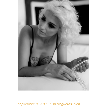
septiembre 9, 2017
In
blogueros
,
cien