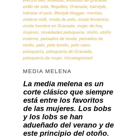
efectos wet
,
estilistas
,
estilistas de granada
,
estilo de vida
,
flequillos
,
Granada
,
hairstyle
,
hidratar el pelo
,
lifestyle blogger
,
mechas
,
melena midi
,
moda de pelo
,
moda femenina
,
moda hombre en Granada
,
mujer de hoy
,
mujeres
,
novedades peluqueria
,
otoño
,
otoño
invierno
,
peinados de moda
,
peinados de
otoño
,
pelo
,
pelo bonito
,
pelo sano
,
peluquería
,
peluquería de Granada
,
peluquería de mujer
,
Uncategorized
MEDIA MELENA
La media melena es un
corte clásico que siempre
está entre los favoritos
de las mujeres. Los
bobs
y los
lobs
se han
adueñado del verano y de
este principio del otoño.