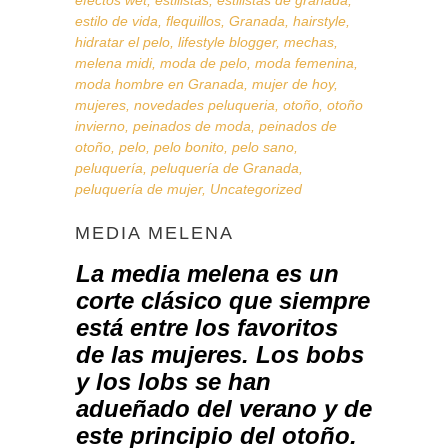
efectos wet
,
estilistas
,
estilistas de granada
,
estilo de vida
,
flequillos
,
Granada
,
hairstyle
,
hidratar el pelo
,
lifestyle blogger
,
mechas
,
melena midi
,
moda de pelo
,
moda femenina
,
moda hombre en Granada
,
mujer de hoy
,
mujeres
,
novedades peluqueria
,
otoño
,
otoño
invierno
,
peinados de moda
,
peinados de
otoño
,
pelo
,
pelo bonito
,
pelo sano
,
peluquería
,
peluquería de Granada
,
peluquería de mujer
,
Uncategorized
MEDIA MELENA
La media melena es un
corte clásico que siempre
está entre los favoritos
de las mujeres. Los
bobs
y los
lobs
se han
adueñado del verano y de
este principio del otoño.