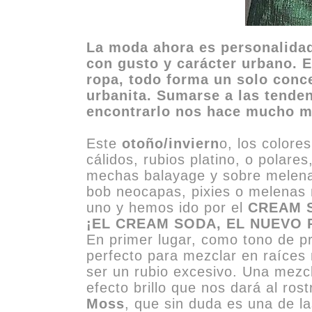
La moda ahora es personalidad 
con gusto y carácter urbano. El
ropa, todo forma un solo conce
urbanita. Sumarse a las tende
encontrarlo nos hace mucho m
Este
otoño/inviern
o, los colore
cálidos, rubios platino, o polar
mechas balayage y sobre melena
bob neocapas, pixies o melenas 
uno y hemos ido por el
CREAM 
¡EL CREAM SODA, EL NUEVO 
En primer lugar, como tono de pr
perfecto para mezclar en raíces 
ser un rubio excesivo. Una mezc
efecto brillo que nos dará al ros
Moss
, que sin duda es una de l