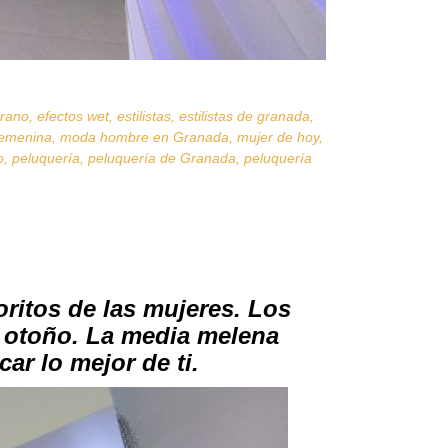
erano
,
efectos wet
,
estilistas
,
estilistas de granada
,
emenina
,
moda hombre en Granada
,
mujer de hoy
,
o
,
peluquería
,
peluquería de Granada
,
peluquería
oritos de las mujeres. Los
l otoño. La media melena
ar lo mejor de ti.