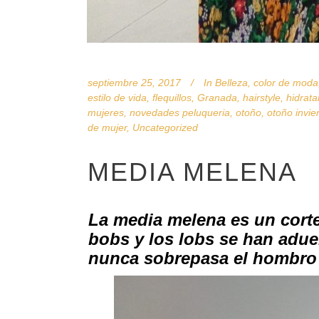
septiembre 25, 2017
In
Belleza
,
color de moda
estilo de vida
,
flequillos
,
Granada
,
hairstyle
,
hidrata
mujeres
,
novedades peluqueria
,
otoño
,
otoño invie
de mujer
,
Uncategorized
MEDIA MELENA
La media melena es un corte 
bobs
y los
lobs
se han adue
nunca sobrepasa el hombro y