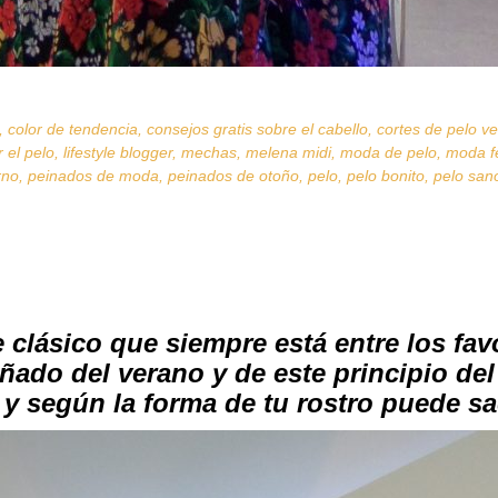
,
color de tendencia
,
consejos gratis sobre el cabello
,
cortes de pelo v
r el pelo
,
lifestyle blogger
,
mechas
,
melena midi
,
moda de pelo
,
moda f
rno
,
peinados de moda
,
peinados de otoño
,
pelo
,
pelo bonito
,
pelo san
clásico que siempre está entre los fav
ñado del verano y de este principio de
 según la forma de tu rostro puede sac