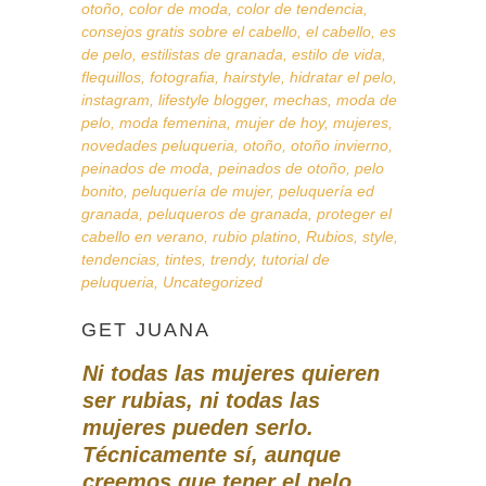
otoño
,
color de moda
,
color de tendencia
,
consejos gratis sobre el cabello
,
el cabello
,
es
de pelo
,
estilistas de granada
,
estilo de vida
,
flequillos
,
fotografia
,
hairstyle
,
hidratar el pelo
,
instagram
,
lifestyle blogger
,
mechas
,
moda de
pelo
,
moda femenina
,
mujer de hoy
,
mujeres
,
novedades peluqueria
,
otoño
,
otoño invierno
,
peinados de moda
,
peinados de otoño
,
pelo
bonito
,
peluquería de mujer
,
peluquería ed
granada
,
peluqueros de granada
,
proteger el
cabello en verano
,
rubio platino
,
Rubios
,
style
,
tendencias
,
tintes
,
trendy
,
tutorial de
peluqueria
,
Uncategorized
GET JUANA
Ni
todas las mujeres quieren
ser rubias, ni todas las
mujeres pueden serlo.
Técnicamente sí, aunque
creemos que tener el pelo