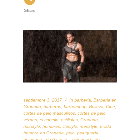
Share
septiembre 3, 2017
In
barberia
,
Barberia en
Granada
,
barberos
,
barbershop
,
Belleza
,
Cine
,
cortes de pelo masculinos
,
cortes de pelo
verano
,
el cabello
,
estilistas
,
Granada
,
hairstyle
,
hombres
,
lifestyle
,
menstyle
,
moda
hombre en Granada
,
pelo
,
peluquería
,
peluquería de Granada
,
peluquería de