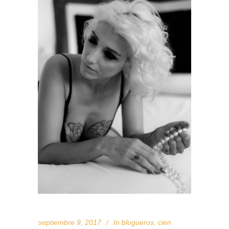
septiembre 9, 2017
In
blogueros
,
cien