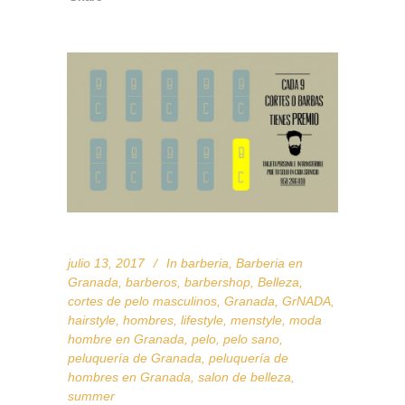
julio 13, 2017
In
barberia
,
Barberia en
Granada
,
barberos
,
barbershop
,
Belleza
,
cortes de pelo masculinos
,
Granada
,
GrNADA
,
hairstyle
,
hombres
,
lifestyle
,
menstyle
,
moda
hombre en Granada
,
pelo
,
pelo sano
,
peluquería de Granada
,
peluquería de
hombres en Granada
,
salon de belleza
,
summer