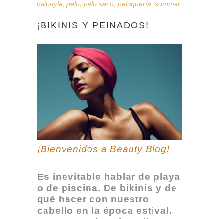
hairstyle
,
pelo
,
pelo sano
,
peluquería
,
summer
¡BIKINIS Y PEINADOS!
¡Bienvenidos a Beauty Blog!
Es inevitable hablar de playa
o de piscina. De bikinis y de
qué hacer con nuestro
cabello en la época estival.