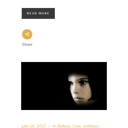
READ MORE
Share
julio 18, 2017
In
Belleza
,
Cine
,
estilistas
,