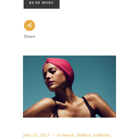
READ MORE
Share
julio 10, 2017
In
beach
,
Belleza
,
estilistas
,