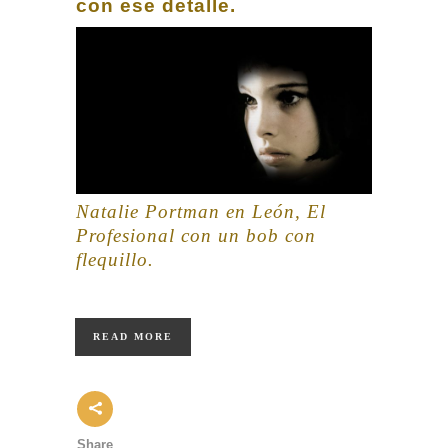
con ese detalle.
Natalie Portman en León, El
Profesional con un bob con
flequillo.
READ MORE
Share