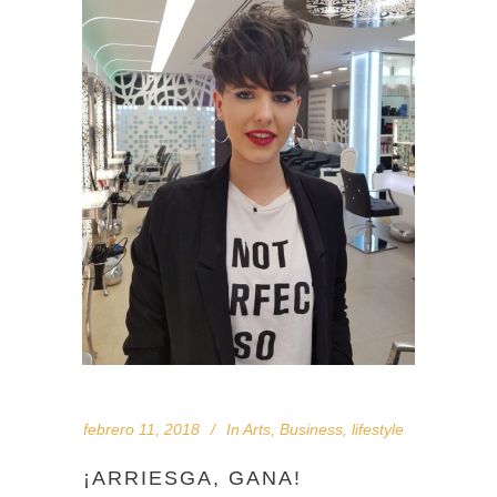
febrero 11, 2018
In
Arts
,
Business
,
lifestyle
¡ARRIESGA, GANA!