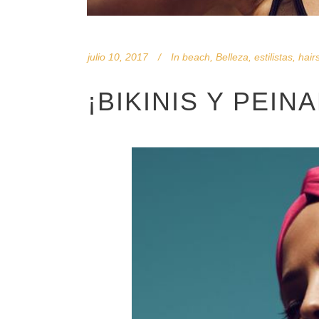
julio 10, 2017
In
beach
,
Belleza
,
estilistas
,
hair
¡BIKINIS Y PEIN