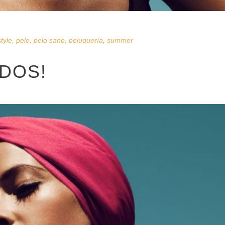
style
,
pelo
,
pelo sano
,
peluquería
,
summer
ADOS!