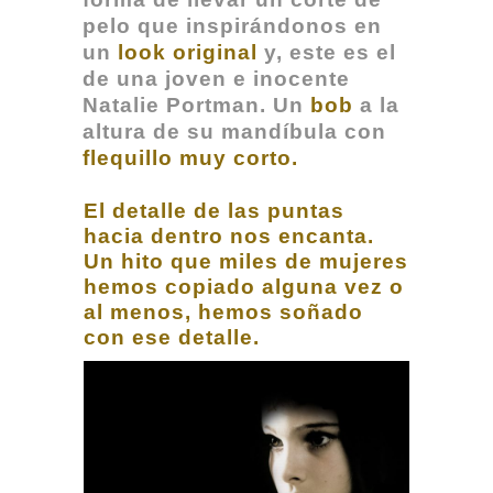
pelo que inspirándonos en
un
look original
y, este es el
de una joven e inocente
Natalie Portman. Un
bob
a la
altura de su mandíbula con
flequillo muy corto.
El detalle de las puntas
hacia dentro nos encanta.
Un hito que miles de mujeres
hemos copiado alguna vez o
al menos, hemos soñado
con ese detalle.