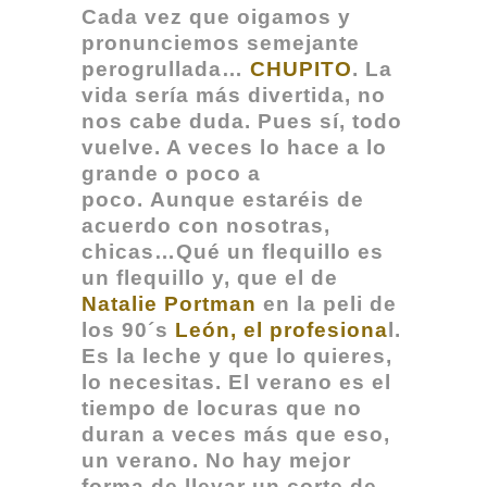
Cada vez que oigamos y
pronunciemos semejante
perogrullada…
CHUPITO
. La
vida sería más divertida, no
nos cabe duda. Pues sí, todo
vuelve. A veces lo hace a lo
grande o poco a
poco.
Aunque estaréis de
acuerdo con nosotras,
chicas…Qué un flequillo es
un flequillo y, que el de
Natalie Portman
en la peli de
los 90´s
León, el profesiona
l.
Es la leche y que lo quieres,
lo necesitas. El verano es el
tiempo de locuras que no
duran a veces más que eso,
un verano.
No hay mejor
forma de llevar un corte de