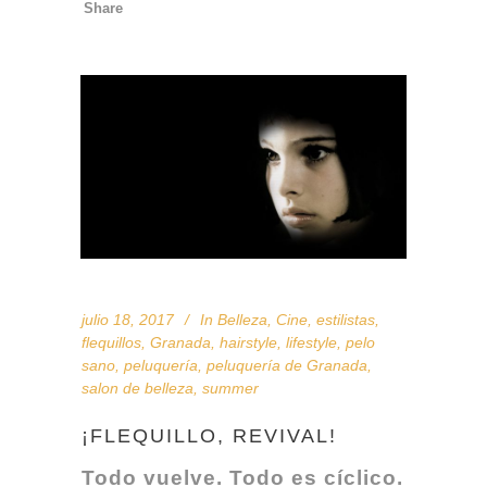
Share
julio 18, 2017
In
Belleza
,
Cine
,
estilistas
,
flequillos
,
Granada
,
hairstyle
,
lifestyle
,
pelo
sano
,
peluquería
,
peluquería de Granada
,
salon de belleza
,
summer
¡FLEQUILLO, REVIVAL!
Todo vuelve. Todo es cíclico.