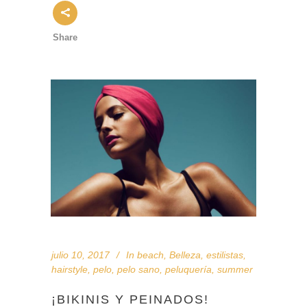
Share
julio 10, 2017
In
beach
,
Belleza
,
estilistas
,
hairstyle
,
pelo
,
pelo sano
,
peluquería
,
summer
¡BIKINIS Y PEINADOS!