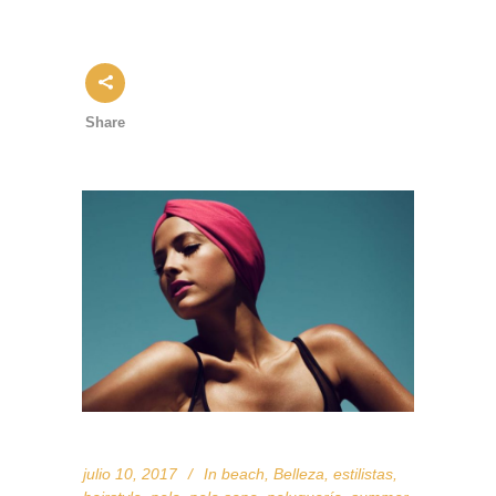
Share
julio 10, 2017
In
beach
,
Belleza
,
estilistas
,