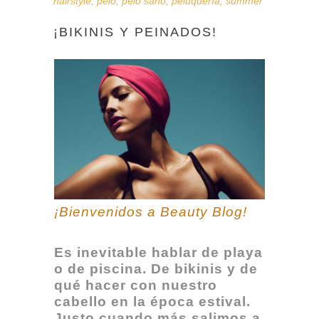
hairstyle
,
pelo
,
pelo sano
,
peluquería
,
summer
¡BIKINIS Y PEINADOS!
¡Bienvenidos a Beauty Blog!
Es inevitable hablar de playa
o de piscina. De bikinis y de
qué hacer con nuestro
cabello en la época estival.
Justo cuando más salimos a