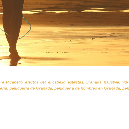
re el cabello
,
efectos wet
,
el cabello
,
estilistas
,
Granada
,
hairstyle
,
hidr
ería
,
peluquería de Granada
,
peluquería de hombres en Granada
,
pel