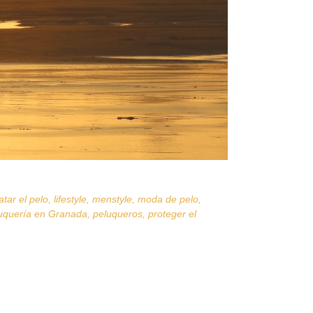
atar el pelo
,
lifestyle
,
menstyle
,
moda de pelo
,
uquería en Granada
,
peluqueros
,
proteger el