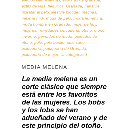
efectos wet
,
estilistas
,
estilistas de granada
,
estilo de vida
,
flequillos
,
Granada
,
hairstyle
,
hidratar el pelo
,
lifestyle blogger
,
mechas
,
melena midi
,
moda de pelo
,
moda femenina
,
moda hombre en Granada
,
mujer de hoy
,
mujeres
,
novedades peluqueria
,
otoño
,
otoño
invierno
,
peinados de moda
,
peinados de
otoño
,
pelo
,
pelo bonito
,
pelo sano
,
peluquería
,
peluquería de Granada
,
peluquería de mujer
,
Uncategorized
MEDIA MELENA
La media melena es un
corte clásico que siempre
está entre los favoritos
de las mujeres. Los
bobs
y los
lobs
se han
adueñado del verano y de
este principio del otoño.