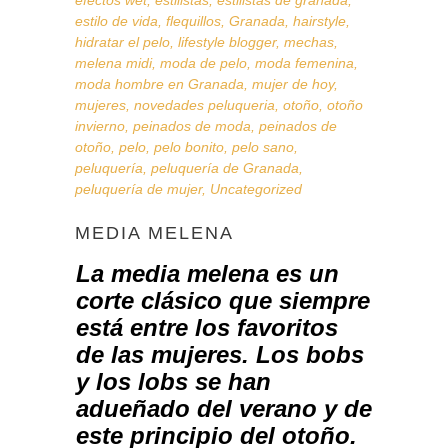
efectos wet
,
estilistas
,
estilistas de granada
,
estilo de vida
,
flequillos
,
Granada
,
hairstyle
,
hidratar el pelo
,
lifestyle blogger
,
mechas
,
melena midi
,
moda de pelo
,
moda femenina
,
moda hombre en Granada
,
mujer de hoy
,
mujeres
,
novedades peluqueria
,
otoño
,
otoño
invierno
,
peinados de moda
,
peinados de
otoño
,
pelo
,
pelo bonito
,
pelo sano
,
peluquería
,
peluquería de Granada
,
peluquería de mujer
,
Uncategorized
MEDIA MELENA
La media melena es un
corte clásico que siempre
está entre los favoritos
de las mujeres. Los
bobs
y los
lobs
se han
adueñado del verano y de
este principio del otoño.